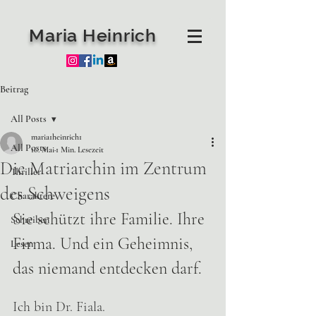
Maria Heinrich
Beitrag
All Posts
maria1heinrich1
All Posts
16. Mai
1 Min. Lesezeit
Die Matriarchin im Zentrum
Thriller
des Schweigens
Charaktere
Sie schützt ihre Familie. Ihre 
Schreiben
Firma. Und ein Geheimnis, 
Lesen
das niemand entdecken darf.
Ich bin Dr. Fiala. 