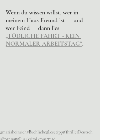
Wenn du wissen willst, wer in 
meinem Haus Freund ist — und 
wer Feind — dann lies 
„TÖDLICHE FAHRT - KEIN 
NORMALER ARBEITSTAG“
.
#mariaheinrich
#Buchliebe
#Lesetipp
#ThrillerDeutsch
#SpannungPur
#krimi
#mustread