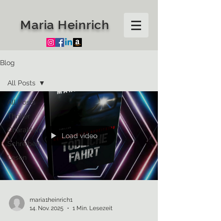
Maria Heinrich
Blog
All Posts
All Posts
Thriller
Charaktere
Load video
Schreiben
Lesen
maria1heinrich1
14. Nov. 2025
1 Min. Lesezeit