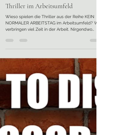
maria1heinrich1
4. Nov. 2023
1 Min. Lesezeit
Thriller im Arbeitsumfeld
Wieso spielen die Thriller aus der Reihe KEIN
NORMALER ARBEITSTAG im Arbeitsumfeld? Wir
verbringen viel Zeit in der Arbeit. Nirgendwo
sonst treffen so viele unterschiedliche
Charaktere aufeinander. Das ergibt
Freundschaften und Reibereien. Wenn die
falschen aneinandergeraten, kann es auch
eskalieren. Aber Mord und Totschlag? Warum
nicht? Wenn sich Menschen im Weg stehen,
kann die Sicherung durchbrennen. Und manche
Typen fordern Gewalt heraus. Beeinflusst die
Firmenkultur unse