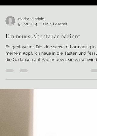
maria1heinrich1
5. Jan. 2024
1 Min. Lesezeit
Ein neues Abenteuer beginnt
Es geht weiter. Die Idee schwirrt hartnäckig in
meinem Kopf. Ich haue in die Tasten und fessle
die Gedanken auf Papier bevor sie verschwinden
können. Ein neues Abenteuer. Noch fehlt die
Struktur. Doch das Thema ist da und entwickelt
sich weiter. Auf den nächsten Schritt freue ich
mich besonders. Ich suche mir ein passendes
Cover zu meinem Thema. Richtig! Zuerst kommt
das Cover und dann das Schreiben. Ich werde
das Bild in den nächsten Monaten immer wieder
betrachten. D