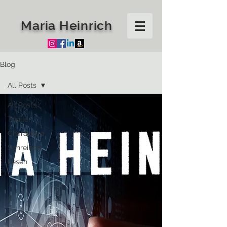
Maria Heinrich
Blog
All Posts
All Posts
Thriller
Charaktere
Schreiben
Lesen